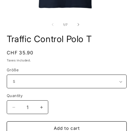
Open
O
media
m
1
2
of
1
/
7
in
i
modal
m
Traffic Control Polo T
Regular
CHF 35.90
price
Taxes included.
Größe
Quantity
Quantity
Decrease
Increase
quantity
quantity
for
for
Traffic
Traffic
Add to cart