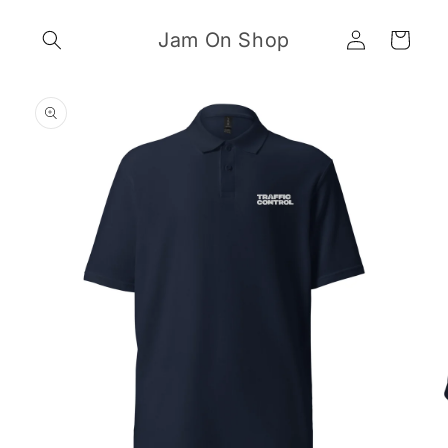
Skip to
Log
content
Jam On Shop
Cart
in
Skip to
product
information