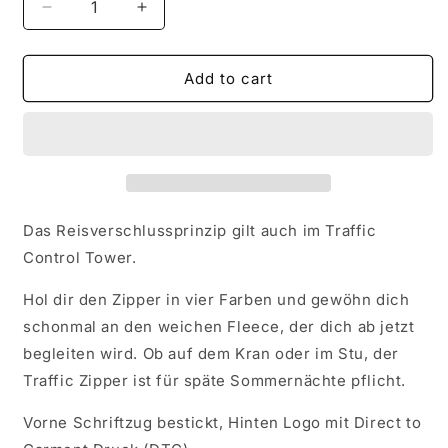
Decrease
Increase
quantity
quantity
for
for
Traffic
Traffic
Add to cart
Zipper
Zipper
Das Reisverschlussprinzip gilt auch im Traffic
Control Tower.
Hol dir den Zipper in vier Farben und gewöhn dich
schonmal an den weichen Fleece, der dich ab jetzt
begleiten wird. Ob auf dem Kran oder im Stu, der
Traffic Zipper ist für späte Sommernächte pflicht.
Vorne Schriftzug bestickt, Hinten Logo mit Direct to