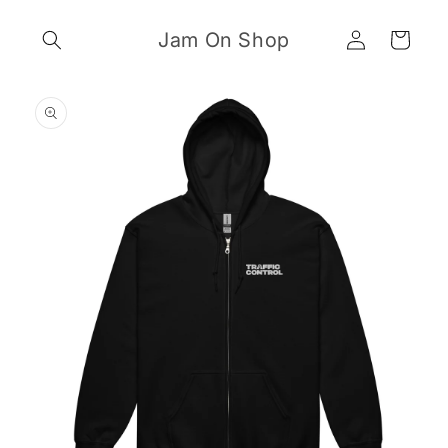
Skip to
Log
content
Jam On Shop
Cart
in
Skip to
product
information